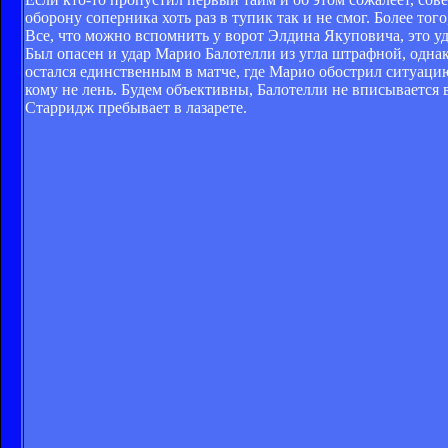
оборону соперника хоть раз в тупик так и не смог. Более то
Все, что можно вспомнить у ворот Элдина Якуповича, это 
Был опасен и удар Марио Балотелли из угла штрафной, одна
остался единственным в матче, где Марио обострил ситуацию
кому не лень. Будем объективны, Балотелли не вписывается 
Старридж пребывает в лазарете.