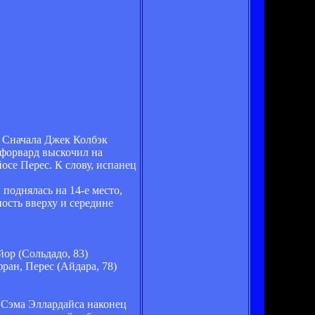
 Сначала Джек Колбэк
 форвард выскочил на
осе Перес. К слову, испанец
поднялась на 14-е место,
ость вверху и середине
йор (Сольдадо, 83)
ран, Перес (Айдара, 78)
 Сэма Эллардайса наконец