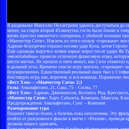
В раздевалке Мануэлю Пеллегрини удалось достучаться до с
менее, на старте второй 45-минутки гости были ближе к том
вновь простил именитого соперника, с убойной позиции про
«Манчестер Сити». Извлечь из этого пользу «горожане» мо
Адриан безупречно отразил ногами удар Куна, затем Серхио 
Еще однажды выручил хозяев каркас ворот после удара Яя Т
«молотобойцы» провели отличную фланговую атаку, которую
шести матчах. Не прошло и пяти минут, как Сити отквитал 
в дальний угол. Времени спасти игру хватало, «горожане» 
безукоризненно. Единственный реальный шанс был у Стефан
блестящую игру, как, впрочем, и вся команда. Поражение ли
«Вест Хэм» – «Манчестер Сити» 2:1
Голы
: Амальфитано, 21, Сако, 75 – Силва, 77
«Вест Хэм»
: Адриан, Дженкинсон, Коллинз, Рид, Крессвелл, 
«Манчестер Сити»
: Харт, Сабалета, Компани, Мангала, Кли
Предупреждения: Амальфитано, Сонг – Компани
Разочарование тура
Пациент тяжело болен, а болезнь пока неизлечима. Эту фра
отойти от разгромного фиаско в матче с «Реалом», проведя
должны никого удивлять.
Если кто-то пропустил первый тайм и об этом сожалеет, со