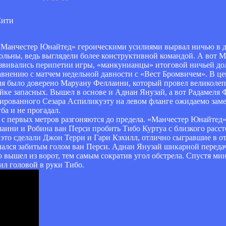
«Манчестер Юнайтед» героическими усилиями вырвал ничью в д
вольны, ведь выглядели более конструктивной командой. А вот
развивались перипетии игры, «манкунианцы» итоговой ничьей д
сравнению с матчем недельной давности с «Вест Бромвичем». В ц
ля было доверено Маруану Феллаини, который провел великолеп
йке запасных. Вышел в основе и Аднан Янузай, а вот Радамеля 
цированного Сезара Аспиликуэту на левом фланге ожидаемо зам
ба и не прогадал.
с первых метров разгоняются до предела. «Манчестер Юнайтед»
аини и Робина ван Перси пробить Тибо Куртуа с близкого расст
о это сделали Джон Терри и Гари Кэхилл, отлично сыгравшие в от
чался забитым голом ван Перси. Аднан Янузай шикарной передач
о вышел из ворот, тем самым сократив угол обстрела. Спустя ми
ил головой в руки Тибо.