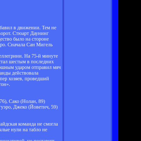
бавил в движении. Тем не
 ворот. Стюарт Даунинг
ество было на стороне
эро. Сначала Сан Мигель
еллегрини. На 75-й минуте
стал шестым в последних
кошным ударом отправил мяч
манды действовала
пер хозяев, проведший
тон».
6), Сако (Нолан, 89)
гуэро, Джеко (Йоветич, 59)
айдская команда не смогла
лые нули на табло не
нициативой, но поставить