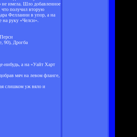
о не имела. Шло добавленное
а что получил вторую
ара Феллаини в упор, а на
е на руку «Челси».
 Перси
, 90), Дрогба
е-нибудь, а на «Уайт Харт
обрав мяч на левом фланге,
ая слишком уж вяло и