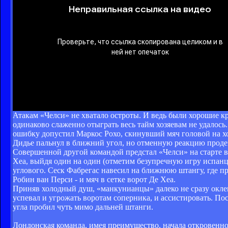
Атакам «Челси» не хватало остроты. И ведь были хорошие к
одинаково слаженно отыграть весь тайм хозяевам не удалос
ошибку допустил Маркос Рохо, скинувший мяч головой на хо
Дидье пальнул в ближний угол, но отменную реакцию проде
Совершенной другой командой предстал «Челси» на старте в
Хеа, выйдя один на один (отметим безупречную игру испанц
углового. Сеск Фабрегас навесил на ближнюю штангу, где 
Робин ван Перси - и мяч в сетке ворот Де Хеа.
Приняв холодный душ, «манкунианцы» далеко не сразу окле
успевал и угрожать воротам соперника, и ассистировать. По
угла пробил чуть мимо дальней штанги.
Лондонская команда, имея преимущество, начала откровенно