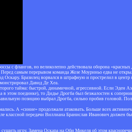
россы с флангов, но великолепно действовала оборона «красных
ь. Перед самым перерывом команда Жозе Моуриньо едва не откры
д Оскару. Бразилец ворвался в штрафную и прострелил в центр 
монстрировал Давид Де Хеа.
торого тайма: быстрой, динамичной, агрессивной. Если Эден Аз
а в этом поединке), то Дидье Дрогба был безжалостен к соперни
правильную позицию выбрал Дрогба, сильно пробив головой. Пол
мались. А «синие» продолжали атаковать. Больше всех активнич
сле классной передачи Виллиана Бранислав Иванович должен был 
 сушить игру. Замена Оскара на Оби Микеля об этом красноречив