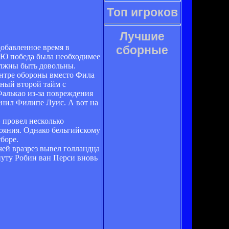
Топ игроков
Лучшие
обавленное время в
сборные
 МЮ победа была необходимее
олжны быть довольны.
ентре обороны вместо Фила
ный второй тайм с
Фалькао из-за повреждения
енил Филипе Луис. А вот на
 провел несколько
ояния. Однако бельгийскому
боре.
ей вразрез вывел голландца
нуту Робин ван Перси вновь