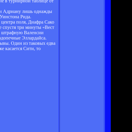
ие в турнирной таблице от
ечи Адриану лишь однажды
 Уинстона Рида.
центра поля, Диафра Сако
е спустя три минуты «Вест
 в штрафную Валенсии
подопечные Эллардайса.
рывы. Один из таковых едва
е касается Сити, то