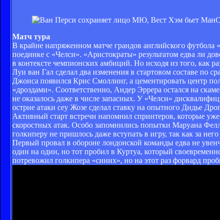
Матч тура
В крайне напряженном матче грандов английского футбола 
поединке с «Челси». «Аристократы» результатом едва ли до
в контексте чемпионских амбиций. Но исходя из того, как 
Луи ван Гал сделал два изменения в стартовом составе по 
Джонса появился Крис Смоллинг, а цементировать центр по
«дроздами». Соответственно, Андер Эррера остался на скаме
не оказалось даже в числе запасных. У «Челси» дисквалифи
острие атаки сеу Жозе сделал ставку на опытного Дидье Дрог
Активный старт встречи напомнил спринтеров, которые уже 
скоростных атак. Особо запомнились попытки Маруана Фелл
голкиперу не пришлось даже вступать в игру, так как за нег
Первый провал в обороне лондонской команды едва не увен
один на один, но тот пробил в Куртуа, который своевременн
потревожил голкипера «синих», но на этот раз форвард проб