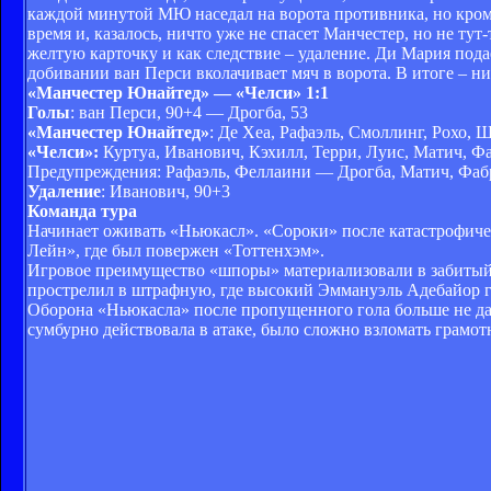
каждой минутой МЮ наседал на ворота противника, но кроме
время и, казалось, ничто уже не спасет Манчестер, но не т
желтую карточку и как следствие – удаление. Ди Мария пода
добивании ван Перси вколачивает мяч в ворота. В итоге – ни
«Манчестер Юнайтед» — «Челси» 1:1
Голы
: ван Перси, 90+4 — Дрогба, 53
«Манчестер Юнайтед»
: Де Хеа, Рафаэль, Смоллинг, Рохо, 
«Челси»:
Куртуа, Иванович, Кэхилл, Терри, Луис, Матич, Фаб
Предупреждения: Рафаэль, Феллаини — Дрогба, Матич, Фабр
Удаление
: Иванович, 90+3
Команда тура
Начинает оживать «Ньюкасл». «Сороки» после катастрофическ
Лейн», где был повержен «Тоттенхэм».
Игровое преимущество «шпоры» материализовали в забитый 
прострелил в штрафную, где высокий Эммануэль Адебайор го
Оборона «Ньюкасла» после пропущенного гола больше не дав
сумбурно действовала в атаке, было сложно взломать грамо