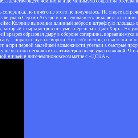
олела действующего чемпиона и до минимума сократила отставан
ь соперника, но ничего из этого не получилось. На старте встр
 после удара Серхио Агуэро и последовавшего рикошета от спины
жеймс Коллинз выполнил длинный заброс в штрафную площадь с 
, который с пары метров не сумел переиграть Джо Харта. Но уж
ей вразрез образовал дыру в обороне соперника, ворвавшемуся
гану – поразить пустые ворота. Что, собственно, и выполнили 
рот, а при первой малейшей возможности убегали в быстрые про
 не хватило нескольких сантиметров после удара головой. Что ж
дной ничьей в лигочемпионовском матче с «ЦСКА».