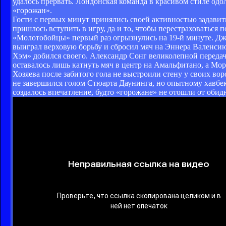
удалось прервать. Лондонская команда в красивом стиле од
«горожан».
Гости с первых минут принялись своей активностью задавит
пришлось вступить в игру, да и то, чтобы перестраховаться
«Молотобойцы» первый раз огрызнулись на 19-й минуте. Д
выиграл верховую борьбу и сбросил мяч на Эннера Валенсию
Хэм» добился своего. Александр Сонг великолепной передач
оставалось лишь катнуть мяч в центр на Амальфитано, а Мор
Хозяева после забитого гола не выстроили стену у своих во
не завершился голом Стюарта Даунинга, но опытному хавбеку
создалось впечатление, будто «горожане» не отошли от оби