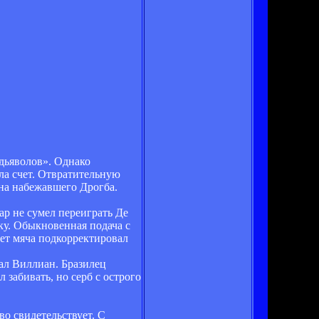
 дьяволов». Однако
ла счет. Отвратительную
на набежавшего Дрогба.
ар не сумел переиграть Де
ку. Обыкновенная подача с
ет мяча подкорректировал
ал Виллиан. Бразилец
забивать, но серб с острого
о свидетельствует. С