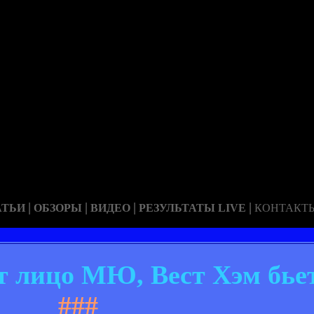
|
|
|
|
АТЬИ
ОБЗОРЫ
ВИДЕО
РЕЗУЛЬТАТЫ LIVE
КОНТАКТ
ет лицо МЮ, Вест Хэм бь
###