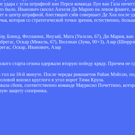
 удара с угла штрафной ван Перси команда Луи ван Гала ничег
ут-то было. Иванович скосил Анхеля Ди Марию на левом фланге, з
ет в центр штрафной, блестящий сэйв совершает Де Хеа после уд
чья, которая со стратегической точки зрения, естественно, больш
Шоу, Блинд, Феллаини, Янузай, Мата (Уилсон, 67), Ди Мария, ван
регас, Оскар (Микель, 67), Виллиан (Зума, 90+3), Азар (Шюррле
егас, Оскар, Иванович, Азар
ого старта сезона одержали вторую победу кряду. Причем не гд
гол на 18-й минуте. После череды рикошетов Райан Мэйсон, под
ловой вонзил круглого в угол ворот Тима Крула.
ала сбоев, соответственно команде Маурисио Почеттино, котор
тную защиту соперника.