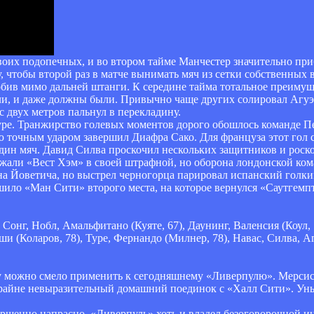
воих подопечных, и во втором тайме Манчестер значительно при
у, чтобы второй раз в матче вынимать мяч из сетки собственных
бив мимо дальней штанги. К середине тайма тотальное преимущ
гли, и даже должны были. Привычно чаще других солировал Агу
с двух метров пальнул в перекладину.
уре. Транжирство голевых моментов дорого обошлось команде П
 точным ударом завершил Диафра Сако. Для француза этот гол 
один мяч. Давид Силва проскочил нескольких защитников и рос
зажали «Вест Хэм» в своей штрафной, но оборона лондонской ко
а Йоветича, но выстрел черногорца парировал испанский голки
шило «Ман Сити» второго места, на которое вернулся «Саутгемп
Сонг, Нобл, Амальфитано (Куяте, 67), Даунинг, Валенсия (Коул, 7
ши (Коларов, 78), Туре, Фернандо (Милнер, 78), Навас, Силва, А
зу можно смело применить к сегодняшнему «Ливерпулю». Мерсис
 крайне невыразительный домашний поединок с «Халл Сити». Уны
вершенно напрасно. «Ливерпуль» хоть и владел безоговорочной и