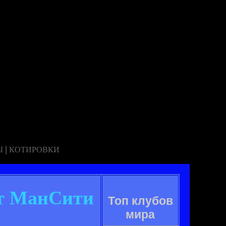
|
Ы
КОТИРОВКИ
ет МанСити
Топ клубов
мира