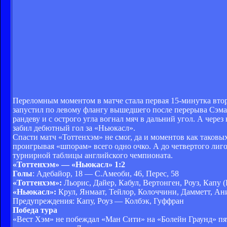
Переломным моментом в матче стала первая 15-минутка вт
запустил по левому флангу вышедшего после перерыва Сэма
рандеву и с острого угла вогнал мяч в дальний угол. А чер
забил дебютный гол за «Ньюкасл».
Спасти матч «Тоттенхэм» не смог, да и моментов как таковы
проигрывая «шпорам» всего одно очко. А до четвертого лиго
турнирной таблицы английского чемпионата.
«Тоттенхэм» — «Ньюкасл» 1:2
Голы
: Адебайор, 18 — С.Амеоби, 46, Перес, 58
«Тоттенхэм»:
Льорис, Дайер, Кабул, Вертонген, Роуз, Капу 
«Ньюкасл»:
Крул, Янмаат, Тейлор, Колоччини, Дамметт, Анит
Предупреждения: Капу, Роуз — Колбэк, Гуффран
Победа тура
«Вест Хэм» не побеждал «Ман Сити» на «Болейн Граунд» пя