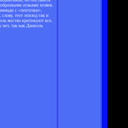
ообразными атаками хозяев.
аммади с «ленточки».
лову, этот эпизод так и
оль жестко критикуют все,
 нет, так как Даниэль