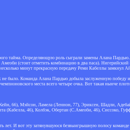
орого тайма. Определяющую роль сыграли замены Алана Пардью.
 Амеоби (стоит отметить комбинацию в два паса). Нигерийский
ез несколько минут прекрасную передачу Реми Кабеллы замкнул Ай
х не было. Команда Алана Пардью добыла заслуженную победу и 
чемпионовского места всего четыре очка. Вот такая нынче плотн
(Кейн, 66), Мэйсон, Ламела (Леннон, 77), Эриксен, Шадли, Адеба
а (Кабелла, 46), Колбэк, Обертан (С.Амеоби, 46), Сиссоко, Гуфф
ть лет. И вот эту затянувшуюся безвыигрышную полосу команде