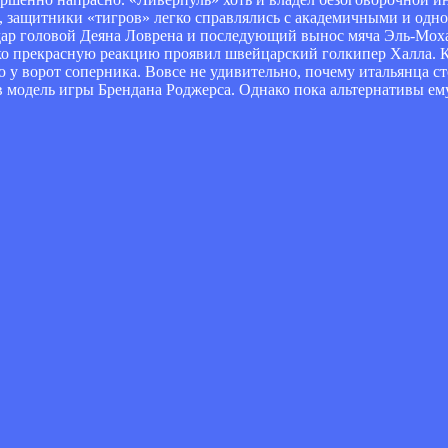
го, защитники «тигров» легко справлялись с академичными и одн
удар головой Деяна Ловрена и последующий вынос мяча Эль-Мох
ко прекрасную реакцию проявил швейцарский голкипер Халла. К с
 у ворот соперника. Вовсе не удивительно, почему итальянца ст
в модель игры Брендана Роджерса. Однако пока альтернативы ему