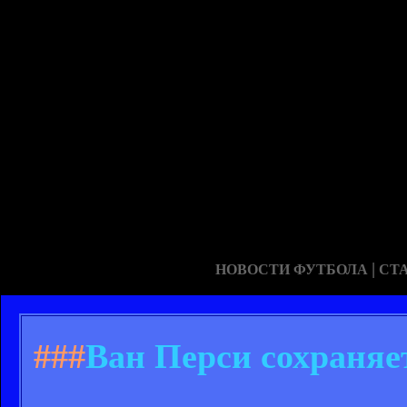
|
НОВОСТИ ФУТБОЛА
СТ
###
Ван Перси сохраня