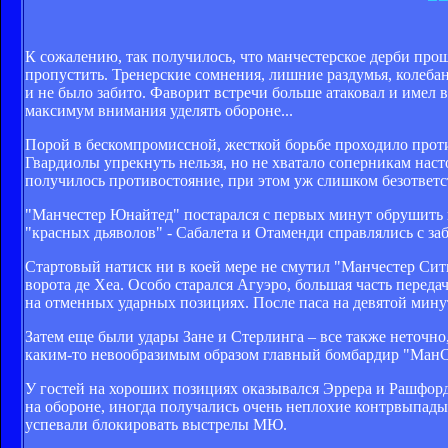
К сожалению, так получилось, что манчестерское дерби прош
пропустить. Тренерские сомнения, лишние раздумья, колебани
и не было забито. Фаворит встречи больше атаковал и имел
максимум внимания уделять обороне...
Порой в бескомпромиссной, жесткой борьбе проходило проти
Гвардиолы упрекнуть нельзя, но не хватало соперникам наст
получилось противостояние, при этом уж слишком безответс
"Манчестер Юнайтед" постарался с первых минут обрушить н
"красных дьяволов" - Сабалета и Отаменди справлялись с з
Стартовый натиск ни в коей мере не смутил "Манчестер Сит
ворота де Хеа. Особо старался Агуэро, большая часть переда
на отменных ударных позициях. После паса на девятой минут
Затем еще были удары Зане и Стерлинга – все также неточно
каким-то невообразимым образом главный бомбардир "МанС
У гостей на хороших позициях оказывался Эррера и Рашфорд
на обороне, иногда получались очень неплохие контрвыпады.
успевали блокировать выстрелы МЮ.