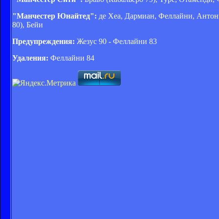
"Манчестер Юнайтед":
де Хеа, Дармиан, Феллайни, Антони
80), Бейи
Предупреждения:
Жезус 90 - Феллайни 83
Удаления:
Феллайни 84