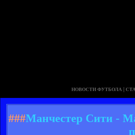
|
НОВОСТИ ФУТБОЛА
СТ
###
Манчестер Сити - Ма
п