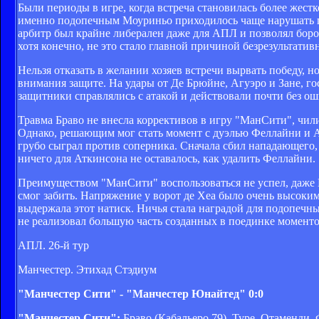
Были периоды в игре, когда встреча становилась более жест
именно подопечным Моуриньо приходилось чаще нарушать пр
арбитр был крайне либерален даже для АПЛ и позволял боро
хотя конечно, не это стало главной причиной безрезультати
Нельзя отказать в желании хозяев встречи вырвать победу, 
внимания защите. На удары от Де Брюйне, Агуэро и Зане, г
защитники справлялись с атакой и действовали почти без ош
Травма Браво не внесла коррективов в игру "МанСити", чили
Однако, решающим мог стать момент с дуэлью Феллайни и А
грубо сыграл против соперника. Сначала сбил нападающего, а
ничего для Аткинсона не оставалось, как удалить Феллайни.
Преимуществом "МанСити" воспользоваться не успел, даже 
смог забить. Напряжение у ворот де Хеа было очень высоки
выдержала этот натиск. Ничья стала наградой для подопечн
не реализовал большую часть созданных в поединке моменто
АПЛ. 26-й тур
Манчестер. Этихад Стэдиум
"Манчестер Сити" - "Манчестер Юнайтед" 0:0
"Манчестер Сити":
Браво (Кабальеро 79), Туре, Отаменди, 