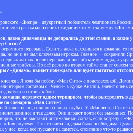
овского «Днепра», двукратный победитель чемпионата России,
линиченко рассказал о своих ожиданиях от матча между «Динам
, давно динамовцы не добирались до этой стадии, а какие у 
ер Сити»?
 огромного перерыва. Если ты даже находишься в команде, то п
да, но он и не был ключевым игроком. Главное — сохранили Ярм
, в первых матчах после перерыва и российские команды, и укра
ненные трибуны. Но всё равно во втором тайме станет совсем т
гры? «Динамо» выйдет побеждать или будет пытаться отстоят
ля киевлян. Я взял бы победу «Ман Сити» с подстраховкой. Доми
рали вторым составом с «Челси» в Кубке Англии, значит очень се
отдохнули и готовы к бою.
о команда жертвует одним турнирном, чтобы выстрелить в д
 не по сценарию «Ман Сити»?
своей колокольни, говорю о наших клубах. У «Манчестер Сити» не
ионат длиннее и так далее. Они играют почти без выходных. Поэ
орил, что не выставит оптимальный состав, если встречу с «Чел
с «Ливерпулем». Так что пауза лидерам была необходима. Думаю
 у нас, когда всё пускают на самотёк, спонтанно что-то решают