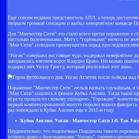
Еще совсем недавно представитель АПЛ, а теперь достаточ
творцом громкой сенсации и выбил невероятную команде Пе
Для "Манчестер Сити" это стало всего третье поражение в с
настолько болезненными. Матч с "горняками" ничего не знач
"Ман Сити" солидное преимущество перед преследователям
"Уиган" совершил настоящее чудо, выдержал невероятное давл
завершилась взятием ворот Клаудио Браво. Несколько ошибо
подарил мяч Уиллу Григгу, который реализовал этот шанс.
Поражение "Манчестер Сити" нельзя назвать случайным, и от
"Ман Сити" сошлись в финале Кубка Англии. Тогда такой пр
игра та прошла по схожему сценарию. "Горожане" значительн
первой компенсированной минуте поразил ворота фаворита
раз побеждали в Кубке Англии еще в 2011-м году.
Кубок Англии. Уиган - Манчестер Сити 1:0. Так Уил
Неудивительно, что подопечные Гвардиолы тяжело переживаю
устроил драку с болельщиками "Уигана", горячего аргентинц