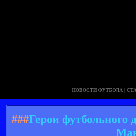
|
НОВОСТИ ФУТБОЛА
СТ
###
Герои футбольного 
Ман