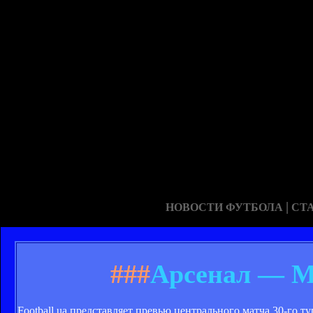
|
НОВОСТИ ФУТБОЛА
СТ
###
Арсенал — М
Football.ua представляет превью центрального матча 30-го 