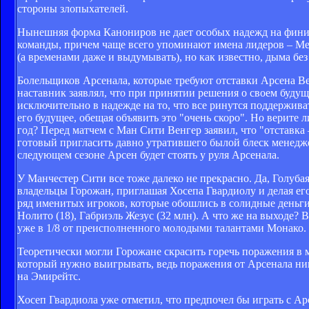
стороны злопыхателей.
Нынешняя форма Канониров не дает особых надежд на фини
команды, причем чаще всего упоминают имена лидеров – Ме
(а временами даже и выдумывать), но как известно, дыма без
Болельщиков Арсенала, которые требуют отставки Арсена Вен
наставник заявлял, что при принятии решения о своем будущ
исключительно в надежде на то, что все ринутся поддерживат
его будущее, обещая объявить это "очень скоро". Но верите л
год? Перед матчем с Ман Сити Венгер заявил, что "отставка 
готовый пригласить давно утратившего былой блеск менеджера
следующем сезоне Арсен будет стоять у руля Арсенала.
У Манчестер Сити все тоже далеко не прекрасно. Да, Голубая
владельцы Горожан, приглашая Хосепа Гвардиолу и делая е
ряд именитых игроков, которые обошлись в солидные деньги: 
Нолито (18), Габриэль Жезус (32 млн). А что же на выходе? 
уже в 1/8 от преисполненного молодыми талантами Монако.
Теоретически могли Горожане скрасить горечь поражения в м
который нужно выигрывать, ведь поражения от Арсенала ник
на Эмирейтс.
Хосеп Гвардиола уже отметил, что предпочел бы играть с А