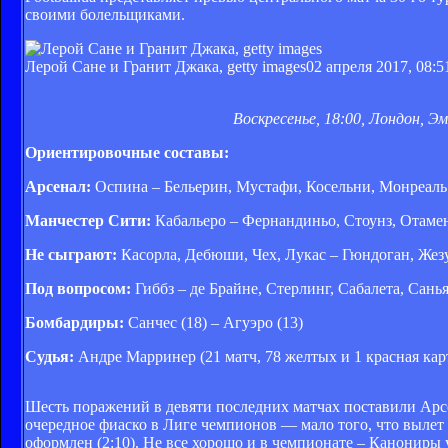
своими болельщиками.
Лерой Сане и Гранит Джака, getty images
02 апреля 2017, 08:5
Воскресенье, 18:00, Лондон, 
Ориентировочные составы:
Арсенал:
Оспина – Бельерин, Мустафи, Косельни, Монреаль 
Манчестер Сити:
Кабальеро – Фернандиньо, Стоунз, Отаменд
Не сыграют:
Касорла, Дебюши, Чех, Лукас – Гюндоган, Жез
Под вопросом:
Гиббз – де Брайне, Стерлинг, Сабалета, Санья
Бомбардиры:
Санчес (18) – Агуэро (13)
Судья:
Андре Марринер (21 матч, 78 желтых и 1 красная карт
Шесть поражений в девяти последних матчах поставили Арсе
очередное фиаско в Лиге чемпионов — мало того, что вылет 
оформлен (2:10). Не все хорошо и в чемпионате – Канониры 