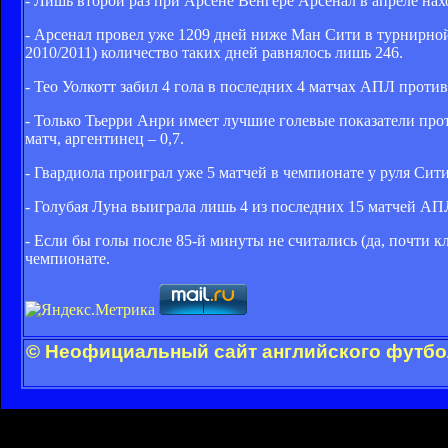
- Лишь второй раз при Арсене Венгере Арсенал в апреле нахо
- Арсенал провел уже 1209 дней ниже Ман Сити в турнирной 
2010/2011) количество таких дней равнялось лишь 246.
- Тео Уолкотт забил 4 гола в последних 4 матчах АПЛ против
- Только Тьерри Анри имеет лучшие голевые показатели про
матч, аргентинец – 0,7.
- Гвардиола проиграл уже 5 матчей в чемпионате у руля Сит
- Голубая Луна выиграла лишь 4 из последних 15 матчей АП
- Если бы голы после 85-й минуты не считались (да, почти к
чемпионате.
© Неофициальный сайт английского футбол