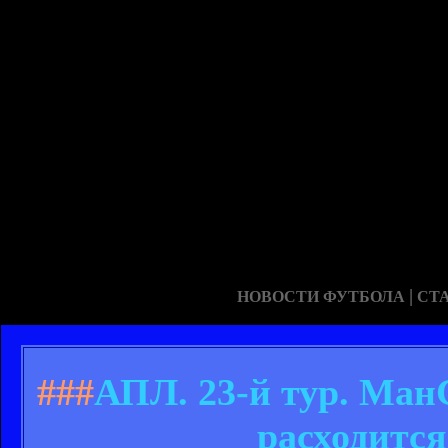
|
НОВОСТИ ФУТБОЛА
СТ
###
АПЛ. 23-й тур. Ман
расходитс