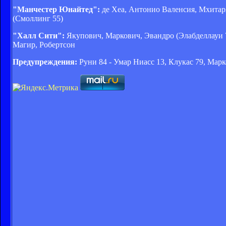
"Манчестер Юнайтед":
де Хеа, Антонио Валенсия, Мхитаря
(Смоллинг 55)
"Халл Сити":
Якупович, Маркович, Эвандро (Элабделлауи 72
Магир, Робертсон
Предупреждения:
Руни 84 - Умар Ниасс 13, Клукас 79, Мар