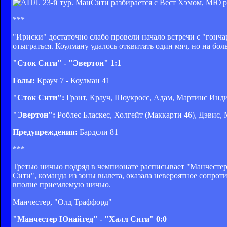
***
"Ириски" достаточно слабо провели начало встречи с "гон
отыграться. Коулману удалось отквитать один мяч, но на бол
"Сток Сити" - "Эвертон" 1:1
Голы:
Крауч 7 - Коулман 41
"Сток Сити":
Грант, Крауч, Шоукросс, Адам, Мартинс Инди,
"Эвертон":
Роблес Бласкес, Холгейт (Маккарти 46), Дэвис,
Предупреждения:
Бардсли 81
***
Третью ничью подряд в чемпионате расписывает "Манчестер
Сити", команда из зоны вылета, оказала невероятное сопро
вполне приемлемую ничью.
Манчестер, "Олд Траффорд"
"Манчестер Юнайтед" - "Халл Сити" 0:0