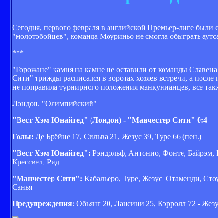
Сегодня, первого февраля в английской Премьер-лиге были 
"молотобойцев", команда Моуриньо не смогла обыграть аутс
***
"Горожане" камня на камне не оставили от команды Славена
Сити" трижды расписался в воротах хозяев встречи, а после
не поправила турнирного положения манкунианцев, все такж
Лондон. "Олимпийский"
"Вест Хэм Юнайтед" (Лондон) - "Манчестер Сити" 0:4
Голы:
Де Брёйне 17, Сильва 21, Жезус 39, Туре 66 (пен.)
"Вест Хэм Юнайтед":
Рэндольф, Антонио, Фонте, Байрэм, Н
Крессвел, Рид
"Манчестер Сити":
Кабальеро, Туре, Жезус, Отаменди, Стоу
Санья
Предупреждения:
Обьянг 20, Лансини 25, Кэрролл 72 - Жезу