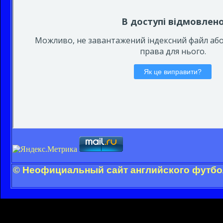
© Неофициальный сайт английского футбол