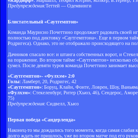
«Кардифф»
: Маршалл, Теофил Кэтрин, Колкер, Б.Тернер, Тэ
Предупреждения:
Теттей — Одемвинги
Блистательный «Саутгемптон»
Команда Маурисио Почеттино продолжает радовать своей иг
полностью под диктовку «Саутгемптона». Еще в первом тайме
Родригеса). Однако, это не отображало происходящего на п
Дачников спасало все: и штанга собственных ворот, и Стекел
на поражение. Во втором тайме «Саутгемптон» несколько сб
сумел. После девяти туров команда Почеттино занимает высо
«Саутгемптон»
- «Фулхэм» 2:0
Голы
: Ламберт, 20, Родригес, 42
«Саутгемптон»
: Боруц, Клайн, Фонте, Ловрен, Шоу, Ваньяма
«Фулхэм»
: Стекеленбург, Ритер (Хьюз, 46), Сендерос, Аморе
75)
Предупреждения
: Сидвелл, Хьюз
Первая победа «Сандерленда»
Наконец-то мы дождались того момента, когда самая слабая
долго ждать не пришлось, уже во втором матче под его руков