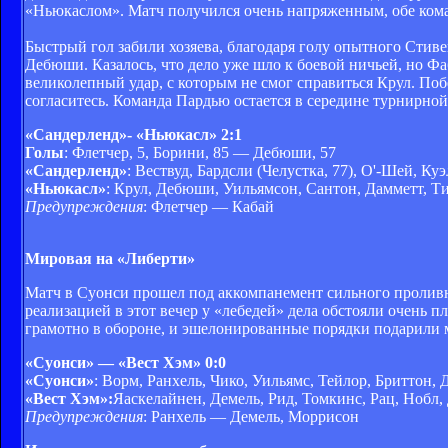
«Ньюкаслом». Матч получился очень напряженным, обе кома
Быстрый гол забили хозяева, благодаря голу опытного Стивен
Дебюши. Казалось, что дело уже шло к боевой ничьей, но Ф
великолепный удар, с которым не смог справиться Крул. Поб
согласитесь. Команда Пардью остается в середине турнирной 
«Сандерленд»
- «Ньюкасл» 2:1
Голы
: Флетчер, 5, Борини, 85 — Дебюши, 57
«Сандерленд»
: Вествуд, Бардсли (Челустка, 77), О'-Шей, К
«Ньюкасл»
: Крул, Дебюши, Уильямсон, Сантон, Дамметт, Ти
Предупреждения
: Флетчер — Кабай
Мировая на «Либерти»
Матч в Суонси прошел под аккомпанемент сильного проливн
реализацией в этот вечер у «лебедей» дела обстояли очень п
грамотно в обороне, и эшелонированные порядки подарили 
«Суонси» — «Вест Хэм» 0:0
«Суонси»
: Ворм, Ранхель, Чико, Уильямс, Тейлор, Бриттон, 
«Вест Хэм»:
Яаскелайнен, Демель, Рид, Томкинс, Рац, Нобл, 
Предупреждения
: Ранхель — Демель, Моррисон