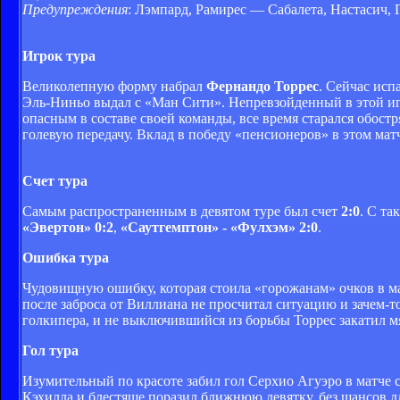
Предупреждения
: Лэмпард, Рамирес — Сабалета, Настасич, 
Игрок тура
Великолепную форму набрал
Фернандо Торрес
. Сейчас ис
Эль-Ниньо выдал с «Ман Сити». Непревзойденный в этой иг
опасным в составе своей команды, все время старался обостря
голевую передачу. Вклад в победу «пенсионеров» в этом мат
Счет тура
Самым распространенным в девятом туре был счет
2:0
. С та
«Эвертон» 0:2
,
«Саутгемптон» - «Фулхэм» 2:0
.
Ошибка
тура
Чудовищную ошибку, которая стоила «горожанам» очков в м
после заброса от Виллиана не просчитал ситуацию и зачем-т
голкипера, и не выключившийся из борьбы Торрес закатил мя
Гол
тура
Изумительный по красоте забил гол Серхио Агуэро в матче с
Кэхилла и блестяще поразил ближнюю девятку, без шансов дл