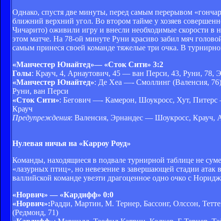
Однако, спустя две минуты, перед самым перерывом «гончар
ближний верхний угол. Во втором тайме у хозяев совершенно
Чичарито) оживили игру и внесли необходимые скорости в н
этом матче. На 78-ой минуте Руни красиво забил мяч голово
самым принеся своей команде тяжелые три очка. В турнирной
«Манчестер Юнайтед»
— «Сток Сити» 3:2
Голы
: Крауч, 4, Арнаутович, 45 — ван Перси, 43, Руни, 78, 
«Манчестер Юнайтед»
: Де Хеа ―- Смоллинг (Валенсия, 76)
Руни, ван Перси
«Сток Сити»
: Бегович ―- Камерон, Шоукросс, Хут, Питерс 
Крауч
Предупреждения
: Валенсия, Эрнандес — Шоукросс, Крауч, 
Нулевая ничья на «Карроу Роуд»
Команды, находящиеся в подвале турнирной таблице не сум
«лазурных птиц», но невезение в завершающей стадии атак
валлийской команде увезти драгоценное одно очко с Нориджа.
«Норвич» — «Кардифф» 0:0
«Норвич»:
Радди, Мартин, М. Тернер, Бассонг, Олссон, Тетт
(Редмонд, 71)