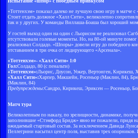
Испытание «шпор» с победным привкусом
«Тоттенхэм» показал далеко не лучшую свою игру в матче с 
Стоит отдать должное «Халл Сити», великолепно сопротивля
так и у других. У команды Виллаша-Боаша был хороший моме
У гостей выход один на один с Льорисом не реализовал Саг
отсутствовали голевые моменты. Но, на 80-ой минуте помог
реализовал Солдадо. «Шпоры» довели игру до победного кон
отставанием в три очка от лидирующего «Арсенала».
«Тоттенхэм»
- «Халл Сити» 1:0
Гол:
Солдадо, 80 (с пенальти)
«Тоттенхэм»:
Льорис, Доусон, Уокер, Вертонген, Кирикеш, Х
«Халл Сити»:
Харпер, Макшейн, Росеньор (Маклин, 84), Бр
(Маклин, 84)
Предупреждены:
Сандро, Кирикеш, Эриксен — Росеньор, Бо
Матч тура
Великолепным по накалу, по зрелищности, динамике, получ
заполнившие «Стэмфорд Бридж» явно не пожалели, придя на
ожидаемый стартовый состав. За исключением Давида Луиса,
Пеллегрини насытил центр поля, выставив трех опорников. И