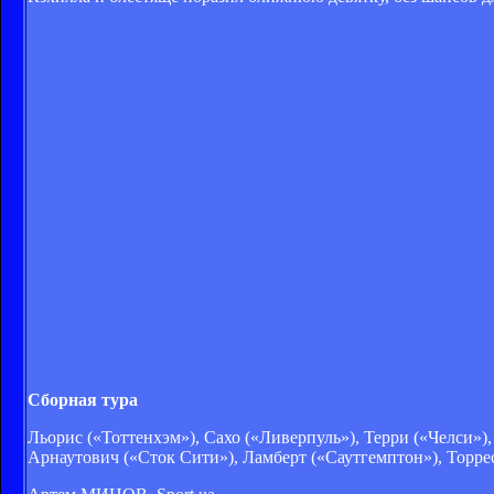
Сборная тура
Льорис («Тоттенхэм»), Сахо («Ливерпуль»), Терри («Челси»),
Арнаутович («Сток Сити»), Ламберт («Саутгемптон»), Торрес