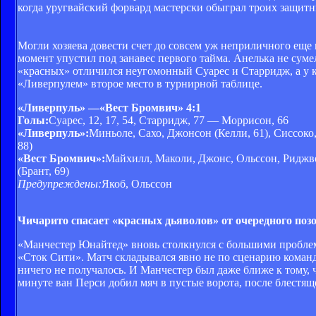
когда уругвайский форвард мастерски обыграл троих защитни
Могли хозяева довести счет до совсем уж неприличного еще
момент упустил под занавес первого тайма. Анелька не суме
«красных» отличился неугомонный Суарес и Старридж, а у 
«Ливерпулем» второе место в турнирной таблице.
«Ливерпуль» —«
Вест Бромвич» 4:1
Голы:
Суарес, 12, 17, 54, Старридж, 77 — Моррисон, 66
«Ливерпуль»:
Миньоле, Сахо, Джонсон (Келли, 61), Сиссоко
88)
«Вест Бромвич»:
Майхилл, Маколи, Джонс, Ольссон, Риджвел
(Брант, 69)
Предупреждены:
Якоб, Ольссон
Чичарито спасает «красных дьяволов» от очередного поз
«Манчестер Юнайтед» вновь столкнулся с большими проблема
«Сток Сити». Матч складывался явно не по сценарию команды
ничего не получалось. И Манчестер был даже ближе к тому, ч
минуте ван Перси добил мяч в пустые ворота, после блестящ