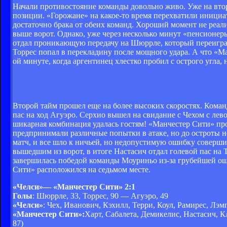
Начали противостояние команды довольно живо. Уже на вто
позиции. «Горожане» на какое-то время перехватили инициат
достаточно брака от обеих команд. Хороший момент не реал
выше ворот. Однако, уже через несколько минут «пенсионер
отдал проникающую передачу на Шюррле, который переиграл 
Торрес попал в перекладину после мощного удара. А что «Ма
ой минуте, когда аргентинец хлестко пробил с острого угла, 
Второй тайм прошел еще на более высоких скоростях. Коман
пас на ход Агуэро. Серхио вышел на свидание с Чехом с ле
шикарная комбинация удалась гостям! «Манчестер Сити» про
предпринимали различные попытки в атаке, но до остроты не
матч, и все шло к ничьей, но недопустимую ошибку совершил
вышедшим из ворот, в итоге Настасич отдал голевой пас на 
завершилась победой команды Моуриньо из-за грубейшей оши
Сити» расположился на седьмом месте.
«Челси»
— «Манчестер Сити» 2:1
Голы
: Шюррле, 33, Торрес, 90 — Агуэро, 49
«Челси»
: Чех, Иванович, Кэхилл, Терри, Коул, Рамирес, Лэм
«Манчестер Сити»:
Харт, Сабалета, Демикелис, Настасич, К
87)