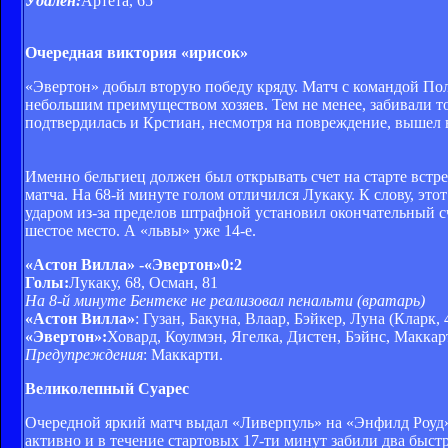
Удален:
Артета, 65
Очередная виктория «ирисок»
«Эвертон» добыл вторую победу кряду. Матч с командой По
небольшим преимуществом хозяев. Тем не менее, забивали т
подтвердилась и Крстиан, несмотря на повреждение, вышел 
Именно бельгиец должен был открывать счет на старте встр
матча. На 68-й минуте голом отличился Лукаку. К слову, это
ударом из-за пределов штрафной установил окончательный с
шестое место. А «львы» уже 14-е.
«Астон Вилла» -«Эвертон»
0:2
Голы:
Лукаку, 68, Осман, 81
На 8-й минуте Бентеке не реализовал пенальти (вратарь)
«Астон Вилла»
: Гузан, Бакуна, Влаар, Бэйкер, Луна (Кларк,
«Эвертон»:
Ховард, Коулмэн, Ягелка, Дистен, Бэйнс, Маккар
Предупреждения
: Маккарти.
Великолепный Суарес
Очередной яркий матч выдал «Ливерпуль» на «Энфилд Роуд»
активно и в течение стартовых 17-ти минут забили два быст