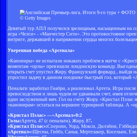
© Getty Images
Девятый тур АПЛ получился зрелищным, насыщенным на соб
игра «Челси» - «Манчестер Сити». Это противостояние прев
интриге, державшей в напряжении сердца многих болельщик
Уверенная победа «Арсенала»
«Канониры» не испытали никаких проблем в матче с «Крист
моментам «орлы» превзошли лондонскую команду. Выгодные
открыть счет упустил Жиру. Французский форвард , выйдя на
упростил задачу в данном поединке быстрый гол, который «А
Пенальти заработал Гнабри, а реализовал Артета. Игра посл
превосходством и лишь чудом не удваивали счет, имея отлич
один заслуженный мяч. Гол на счету Жиру. «Кристал Пэлас н
«канонирам» остаться на вершине турнирной таблицы. А «ор
«Кристал Пэлас» —
«
Арсенал»
0:2
Голы:
Артета, 47 (с пенальти), Жиру, 87
.
«Кристал Пэлас»:
Сперони, Уорд, Мокси, Дилэйни, Гэббидон,
«Арсенал»:
Щесны, Гиббз, Санья, Мертезакер, Косельни, Ези